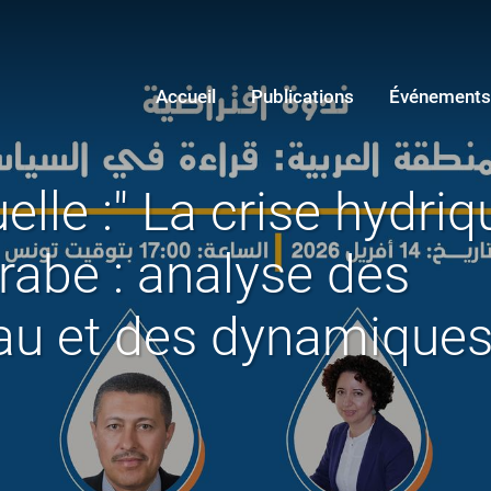
Accueil
Publications
Événements
elle :" La crise hydriq
rabe : analyse des
’eau et des dynamique