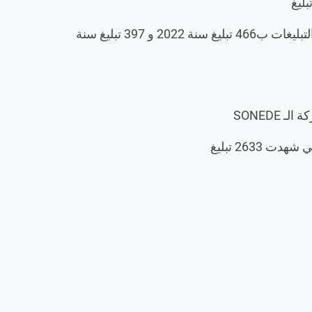
الكبرى الأكثر عطشا للسنة الثانية على التوالي بالإعتماد على مجموع التبليغات ب466 تبليغ سنة 2022 و 397 تبليغ سنة