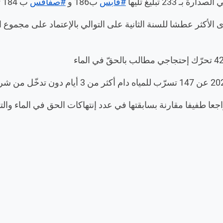
لصدارة بـ 233 تبليغ تليها
#قابس
ب186 و
#صفاقس
ب 184 تبليغ