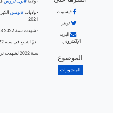
- ولاية
#بن_عروس
في ا
فيسبوك
- ولايات
#تونس
2021
تويتر
- شهدت سنة 2022 423 تحرّك إحتجاجي مطالب بالحقّ في الماء
البريد
الإلكتروني
- تمّ التبليغ في سنة 2022 عن 147 تسرّب للمياه دام أكثر من 3 أيام دون تدخّل من شركة الـ SONEDE
سنة 2022 لشهدت تراجعا طفيفا مقارنة بسابقتها في عدد إنتهاكات الحق في الماء والتي شهدت 2633 تبليغ
الموضوع
المنشورات