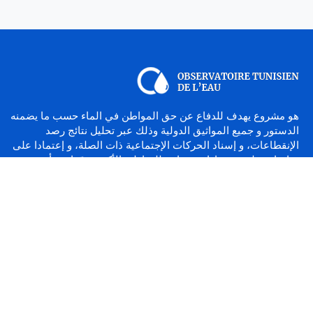
هو مشروع يهدف للدفاع عن حق المواطن في الماء حسب ما يضمنه
الدستور و جميع المواثيق الدولية وذلك عبر تحليل نتائج رصد
الإنقطاعات، و إسناد الحركات الإجتماعية ذات الصلة، و إعتمادا على
دراسات علمية و زيارات ميدانية للمناطق الأكثر تضرّرا من أزمة
العطش
© WATCHWATER.TN 2019 - OBSERVATOIRE TUNISIEN DE L'EAU