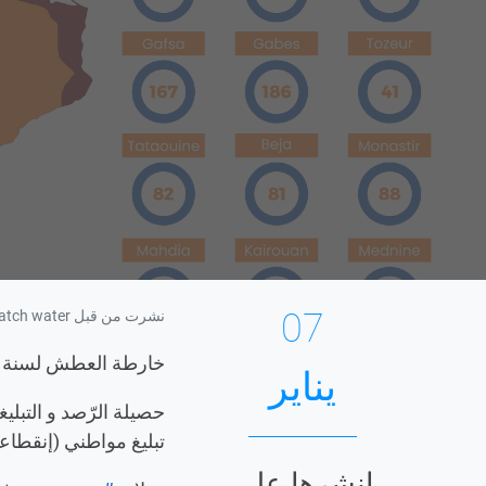
07
نشرت من قبل watch water في 07/01/2023 - 3:30 م
خارطة العطش لسنة 2022
يناير
حصيلة الرّصد و التبلي
تبليغ مواطني (إنقطا
انشرها على